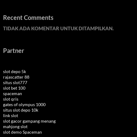
Recent Comments
TIDAK ADA KOMENTAR UNTUK DITAMPILKAN.
Partner
slot depo 5k
rajascatter 88
situs slot777
slot bet 100
spaceman
slot qris
gates of olympus 1000
situs slot depo 10k
link slot
slot gacor gampang menang
mahjong slot
slot demo Spaceman