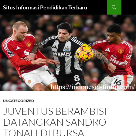
Cari
Situs Informasi Pendidikan Terbaru
LANGSUNG
KE
ISI
UNCATEGORIZED
JUVENTUS BERAMBISI
DATANGKAN SANDRO
TONALI DI BURSA