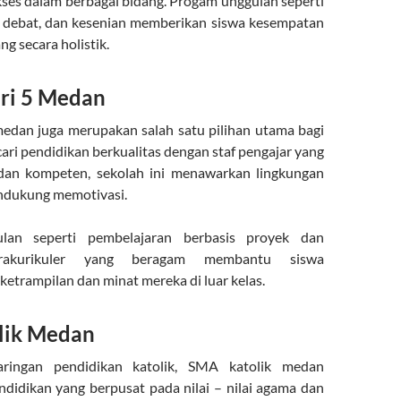
kses dalam berbagai bidang. Progam unggulan seperti
, debat, dan kesenian memberikan siswa kesempatan
g secara holistik.
ri 5 Medan
edan juga merupakan salah satu pilihan utama bagi
ari pendidikan berkualitas dengan staf pengajar yang
an kompeten, sekolah ini menawarkan lingkungan
endukung memotivasi.
lan seperti pembelajaran berbasis proyek dan
trakurikuler yang beragam membantu siswa
trampilan dan minat mereka di luar kelas.
lik Medan
jaringan pendidikan katolik, SMA katolik medan
idikan yang berpusat pada nilai – nilai agama dan