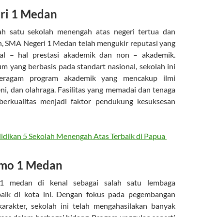
ri 1 Medan
h satu sekolah menengah atas negeri tertua dan
n, SMA Negeri 1 Medan telah mengukir reputasi yang
al – hal prestasi akademik dan non – akademik.
m yang berbasis pada standart nasional, sekolah ini
eragam program akademik yang mencakup ilmi
ni, dan olahraga. Fasilitas yang memadai dan tenaga
berkualitas menjadi faktor pendukung kesuksesan
idikan 5 Sekolah Menengah Atas Terbaik di Papua
mo 1 Medan
 medan di kenal sebagai salah satu lembaga
baik di kota ini. Dengan fokus pada pegembangan
arakter, sekolah ini telah mengahasilakan banyak