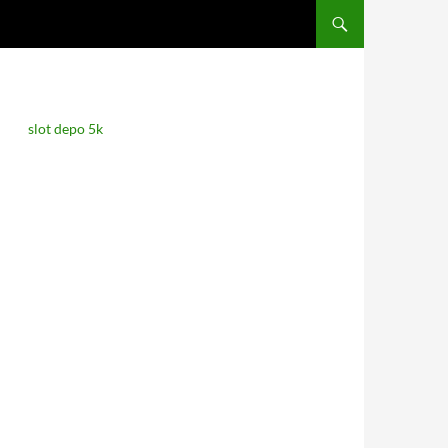
LANGSUNG KE ISI
slot depo 5k