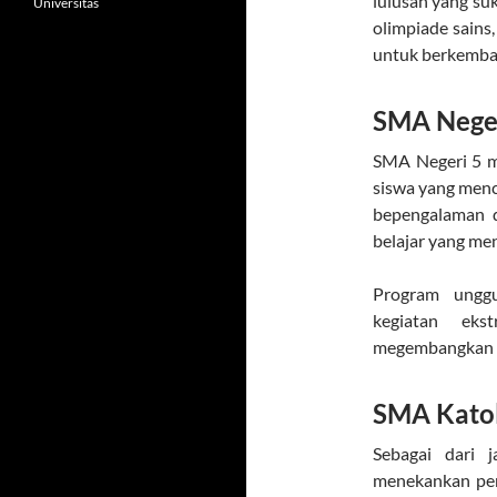
lulusan yang su
Universitas
olimpiade sains
untuk berkemban
SMA Nege
SMA Negeri 5 m
siswa yang menc
bepengalaman d
belajar yang m
Program unggu
kegiatan eks
megembangkan ke
SMA Kato
Sebagai dari 
menekankan pend