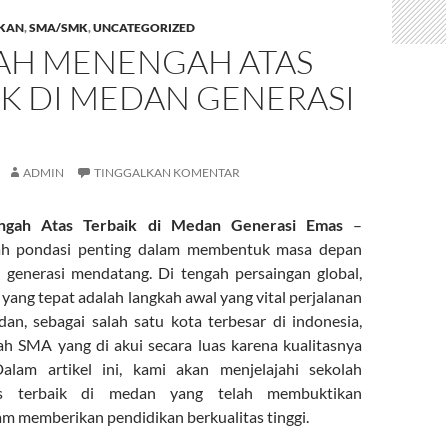
IKAN
,
SMA/SMK
,
UNCATEGORIZED
AH MENENGAH ATAS
IK DI MEDAN GENERASI
ADMIN
TINGGALKAN KOMENTAR
ngah Atas Terbaik di Medan Generasi Emas
–
lah pondasi penting dalam membentuk masa depan
 generasi mendatang. Di tengah persaingan global,
yang tepat adalah langkah awal yang vital perjalanan
an, sebagai salah satu kota terbesar di indonesia,
ah SMA yang di akui secara luas karena kualitasnya
alam artikel ini, kami akan menjelajahi sekolah
s terbaik di medan yang telah membuktikan
am memberikan pendidikan berkualitas tinggi.