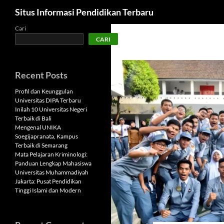
Cari
Situs Informasi Pendidikan Terbaru
Cari
CARI
Recent Posts
Profil dan Keunggulan
Universitas DIPA Terbaru
Inilah 10 Universitas Negeri
Terbaik di Bali
Mengenal UNIKA
Soegijapranata, Kampus
Terbaik di Semarang
Mata Pelajaran Kriminologi:
Panduan Lengkap Mahasiswa
Universitas Muhammadiyah
Jakarta: Pusat Pendidikan
Tinggi Islami dan Modern