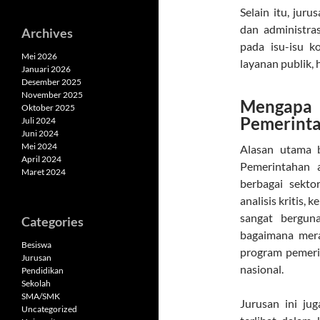
Selain itu, jur
dan administra
Archives
pada isu-isu ko
Mei 2026
layanan publik, 
Januari 2026
Desember 2025
November 2025
Mengap
Oktober 2025
Pemerint
Juli 2024
Juni 2024
Mei 2024
Alasan utama
April 2024
Pemerintahan 
Maret 2024
berbagai sekto
analisis kritis
sangat bergun
Categories
bagaimana mera
Besiswa
program pemeri
Jurusan
nasional.
Pendidikan
Sekolah
SMA/SMK
Jurusan ini j
Uncategorized