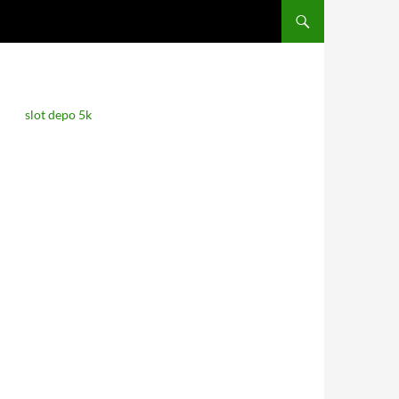
LANGSUNG KE ISI
slot depo 5k