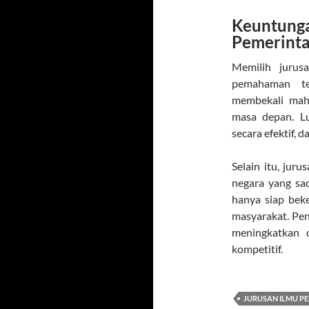
Keuntun
Pemerint
Memilih jurus
pemahaman te
membekali maha
masa depan. Lu
secara efektif,
Selain itu, jur
negara yang sa
hanya siap bek
masyarakat. Pen
meningkatkan 
kompetitif.
JURUSAN ILMU P