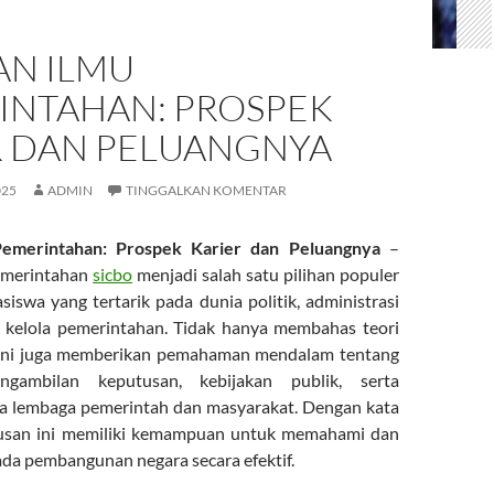
AN ILMU
INTAHAN: PROSPEK
R DAN PELUANGNYA
025
ADMIN
TINGGALKAN KOMENTAR
Pemerintahan: Prospek Karier dan Peluangnya
–
emerintahan
sicbo
menjadi salah satu pilihan populer
siswa yang tertarik pada dunia politik, administrasi
a kelola pemerintahan. Tidak hanya membahas teori
an ini juga memberikan pemahaman mendalam tentang
gambilan keputusan, kebijakan publik, serta
a lembaga pemerintah dan masyarakat. Dengan kata
jurusan ini memiliki kemampuan untuk memahami dan
ada pembangunan negara secara efektif.