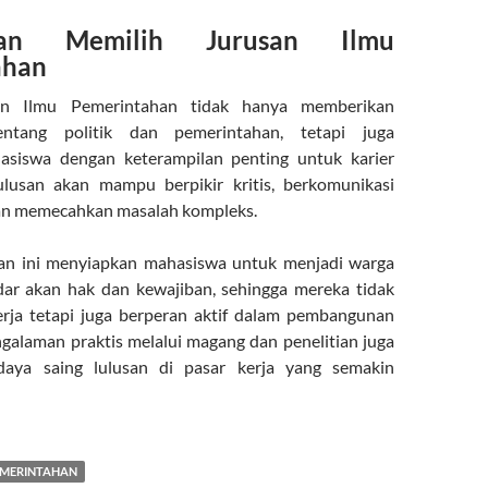
gan Memilih Jurusan Ilmu
ahan
an Ilmu Pemerintahan tidak hanya memberikan
ntang politik dan pemerintahan, tetapi juga
siswa dengan keterampilan penting untuk karier
lusan akan mampu berpikir kritis, berkomunikasi
 dan memecahkan masalah kompleks.
usan ini menyiapkan mahasiswa untuk menjadi warga
dar akan hak dan kewajiban, sehingga mereka tidak
erja tetapi juga berperan aktif dalam pembangunan
galaman praktis melalui magang dan penelitian juga
daya saing lulusan di pasar kerja yang semakin
EMERINTAHAN